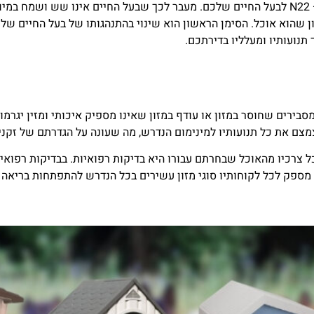
איך תדעו לזהות שאתם צריכים להחליף את המזון אצל מגזין החיות – N22 לבעל החיים שלכם. מעבר לכך שבעל
ון שהוא אוכל. הסימן הראשון הוא שינוי בהתנהגותו של בעל החיים של
תנועותיו ומעלליו בדירתכם.
ים סיכוי סביר שהדבר נובע מאכילה לא נכונה. מגזין החיות – N22 מסבירים שחוסר במזון או עודף במזון שאינו מספיק
מצם את כל תנועותיו למינימום הנדרש, מה שעונה על הגדרתם של זקני
 צרכיו מהאוכל שבחרתם עבורו היא בדיקות רפואיות. בבדיקות רפואיו
. מספק לכל לקוחותיו סוגי מזון עשירים בכל הנדרש להתפתחות בריאה 