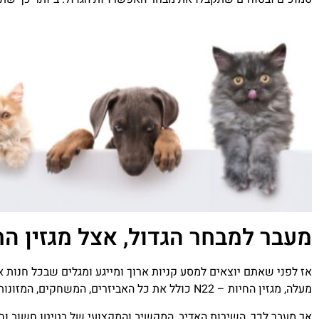
מעבר למבחר הגדול, אצל מגזין החיות - N22 תוכלו לקבל הכוו
מעלה, מגזין החיות – N22 כולל את כל האביזרים, המשחקים, המזונות ותוספי הציוד שבעלי החיים שלכם צריכים.
אך מעבר לכך, השירות האדיב, המקשיב והמקצועי של בטיטו חשוב וחי