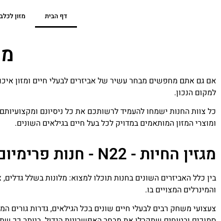
דף הבית
מזון לכלב
מגז
אם גם אתם מחפשים מבחר עשיר של אביזרים לבעלי חיים ומזון איכות
למקום הנכון.
כל צוות החנות ישמחו להעמיד לרשותכם את כל ניסיונם ומקצועיותם
ומוצרי המזון המותאמים במדויק לכל בעל חיים בגילאים השונים.
מגזין החיות - N22 - חנות פרימיום לחיות מחמד
בין כלל האביזרים השונים בחנות תוכלו למצוא: מלונות בשלל גדלים, צ
והמינרלים המצויים בו.
צעצועי משחק רבים לבעלי חיים שונים בכל הגילאים, גדרות גורים המ
סמוכים ובטוחים שתקבלו את מבחר האפשרויות הגדול. ביותר כך שת