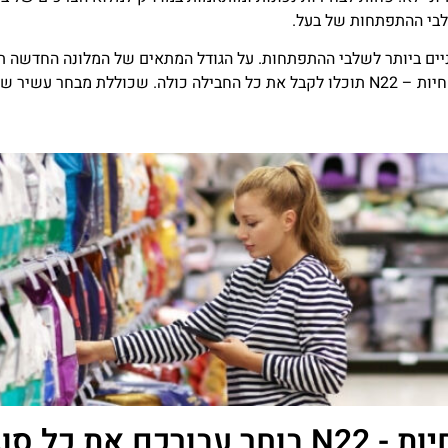
וניים ביותר לשלבי ההתפתחות. על הגודל המתאים של המלונה החדשה תו
בדירתכם והן לתקציב העומד לרשותכם ועוד. במילים אחרות, במגזין החיות – N22 תוכלו לקבל את כל החביל
על אוכל לא מתפשרים – מגזין החיות - N22 בוחר 