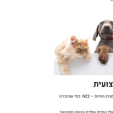
אז לפני שאתם יוצאים למסע קניות ארוך ומייגע ומגלים שבכל חנות אתם מצליחים למצוא רק. חלק מרשימת הקניות שלכם. מומלץ להגיע למגזין החיות – N22. כפי שהזכרנו
עלי החיים שלכם.הצוות המקצועי