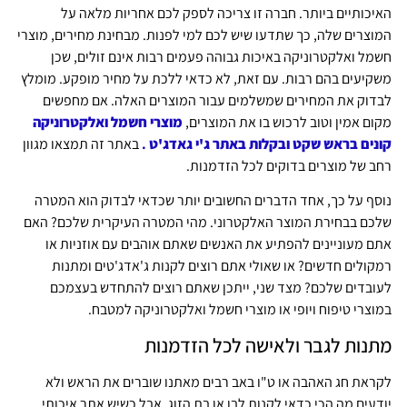
האיכותיים ביותר. חברה זו צריכה לספק לכם אחריות מלאה על
המוצרים שלה, כך שתדעו שיש לכם למי לפנות. מבחינת מחירים, מוצרי
חשמל ואלקטרוניקה באיכות גבוהה פעמים רבות אינם זולים, שכן
משקיעים בהם רבות. עם זאת, לא כדאי ללכת על מחיר מופקע. מומלץ
לבדוק את המחירים שמשלמים עבור המוצרים האלה. אם מחפשים
מקום אמין וטוב לרכוש בו את המוצרים,
מוצרי חשמל ואלקטרוניקה
קונים בראש שקט ובקלות באתר ג'י גאדג'ט
.
באתר זה תמצאו מגוון
רחב של מוצרים בדוקים לכל הזדמנות.
נוסף על כך, אחד הדברים החשובים יותר שכדאי לבדוק הוא המטרה
שלכם בבחירת המוצר האלקטרוני. מהי המטרה העיקרית שלכם? האם
אתם מעוניינים להפתיע את האנשים שאתם אוהבים עם אוזניות או
רמקולים חדשים? או שאולי אתם רוצים לקנות ג'אדג'טים ומתנות
לעובדים שלכם? מצד שני, ייתכן שאתם רוצים להתחדש בעצמכם
במוצרי טיפוח ויופי או מוצרי חשמל ואלקטרוניקה למטבח.
מתנות לגבר ולאישה לכל הזדמנות
לקראת חג האהבה או ט"ו באב רבים מאתנו שוברים את הראש ולא
יודעים מה הכי כדאי לקנות לבן או בת הזוג. אבל כשיש אתר איכותי,