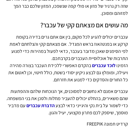
שזה רק גרגיר של מזון או פולי קפה שנשפכו, המזון שלכם כבר הפך
למזוהם ומסוכן.
מה עושים אם מצאתם קקי של עכבר?
עכברים יכולים להגיע לכל מקום, בין אם אתם גרים בדירה בקומת
קרקע או בפנטהאוז בראש המגדל. אם מצאתם קקי והצלחתם לאמת
לפי הסימנים שאכן מדובר בעכבר, כדאי לפעול במהירות כדי למנוע
התרבות של אוכלוסיית העכברים בקרבתכם.
הזמינו
לוכד עכברים
בהקדם האפשרי ללכידת העכבר בצורה מהירה
ויעילה, ומומלץ גם לבצע ניקיון יסודי בשטח, כולל חיטוי, וכן לאטום את
כל החורים והסדקים כדי למנוע את חזרתם.
עכברים אמנם לא נחשבים למסוכנים, אך הנוכחות שלהם וההפתעות
שהם משאירים, בהחלט יכולים להעביר מחלות ולסכן את בני המשפחה.
כדי לשמור על בית נקי והיגייני כדאי לבצע
הדברת עכברים
עם מדביר
מוסמך, שיספק לכם פתרון מקצועי, יעיל והגון.
קרדיט תמונה FREEPIK