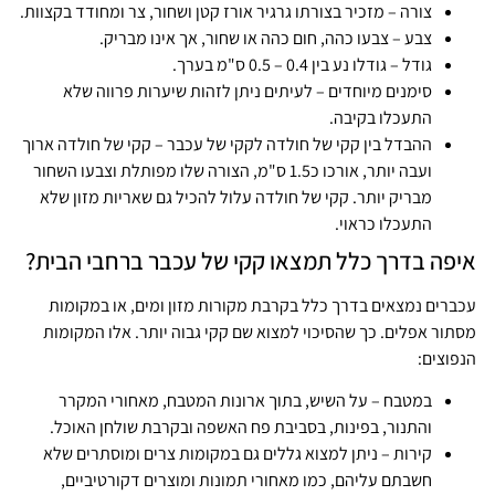
צורה – מזכיר בצורתו גרגיר אורז קטן ושחור, צר ומחודד בקצוות.
צבע – צבעו כהה, חום כהה או שחור, אך אינו מבריק.
גודל – גודלו נע בין 0.4 – 0.5 ס"מ בערך.
סימנים מיוחדים – לעיתים ניתן לזהות שיערות פרווה שלא
התעכלו בקיבה.
ההבדל בין קקי של חולדה לקקי של עכבר – קקי של חולדה ארוך
ועבה יותר, אורכו כ1.5 ס"מ, הצורה שלו מפותלת וצבעו השחור
מבריק יותר. קקי של חולדה עלול להכיל גם שאריות מזון שלא
התעכלו כראוי.
איפה בדרך כלל תמצאו קקי של עכבר ברחבי הבית?
עכברים נמצאים בדרך כלל בקרבת מקורות מזון ומים, או במקומות
מסתור אפלים. כך שהסיכוי למצוא שם קקי גבוה יותר. אלו המקומות
הנפוצים:
במטבח – על השיש, בתוך ארונות המטבח, מאחורי המקרר
והתנור, בפינות, בסביבת פח האשפה ובקרבת שולחן האוכל.
קירות – ניתן למצוא גללים גם במקומות צרים ומוסתרים שלא
חשבתם עליהם, כמו מאחורי תמונות ומוצרים דקורטיביים,