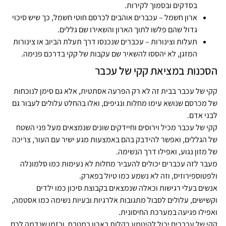
בסדקים ובסמוך לקירות.
ארון חשמל – עכברים אוהבים לכרסם חוטי חשמל, כך שיש סיכוי
גדול שהם פלשו לתוך הארון והשאירו שם גללים.
תעלות וצינורות – עכברים שנכנסו דרך תעלת הביוב או צינורות
המזגן, לא יהססו להשאיר שם עקבות של קקי בדרכם פנימה.
הסכנות במציאת קקי של עכבר
קקי של עכבר בבית זה לא רק הפרעה אסתטית, אלא גם סימן לנוכחות
של מכרסם שנושא עימו מחלות ונגיפים, ואלו בהחלט עלולים לעבור גם
לבני אדם.
קקי של עכבר מכיל וירוסים וחיידקים שונים שנמצאים מעל פני השטח
של הגללים, ואפשר להידבק בהם באמצעות מגע ישיר עם העור, צריכה
של מזון נגוע, ואפילו דרך הנשימה.
מעבר לזה עכברים יכולים להעביר מחלות לא נעימות כמו סלמונלה
ולפטוספירוזיס, וזה לא נשמע כמו טיול בפארק.
אנשים בעלי רגישות וכאלה שנמצאים בקבוצת סיכון כמו ילדים
וקשישים, עלולים לסבול מתגובות אלרגיות ובעיות נשימה כמו אסטמה,
ואפילו פגיעה במערכת החיסונית.
קקי של עכברים יכול להיטמע בקלות בארון במטבח, ובזמן שנדמה לכם