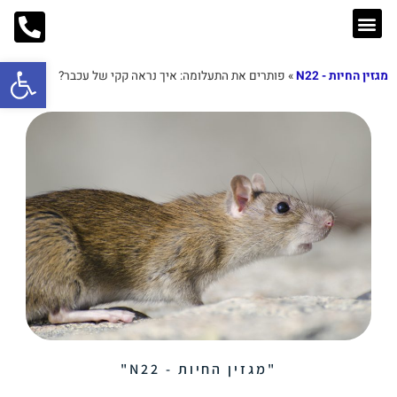
פתח סרג
מגזין החיות - N22
»
פותרים את התעלומה: איך נראה קקי של עכבר?
בלוג החיות
מזון לכלבים
אוכל לחתולים
ציוד למכרסמים
"מגזין החיות - N22"