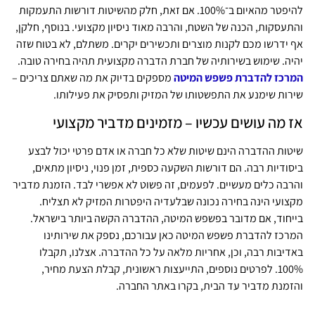
להיפטר מהאיום ב־100%. אם זאת, חלק מהשיטות דורשות התעמקות
והתעסקות, הכנה של השטח, והרבה מאוד ניסיון מקצועי. בנוסף, חלקן,
אף ידרשו מכם לקנות מוצרים ותכשירים יקרים. משתלם, לא בטוח שזה
יהיה. שימוש בשירותיה של חברת הדברה מקצועית תהיה בחירה טובה.
המרכז להדברת פשפש המיטה
מספקים בדיוק את מה שאתם צריכים –
שירות שימנע את התפשטותו של המזיק ותפסיק את פעילותו.
אז מה עושים עכשיו – מזמינים מדביר מקצועי
שיטות ההדברה הינם שיטות שלא כל חברה או אדם פרטי יכול לבצע
ביסודיות רבה. הם דורשות השקעה כספית, זמן פנוי, ניסיון מתאים,
והרבה כלים מעשיים. לפעמים, זה פשוט לא אפשרי לבד. הזמנת מדביר
מקצועי הינה בחירה נכונה שבלעדיה היפטרות המזיק לא תצליח.
בייחוד, אם מדובר בפשפש המיטה, ההדברה הקשה ביותר בישראל.
המרכז להדברת פשפש המיטה כאן עבורכם, נספק את שירותינו
באדיבות רבה, וכן, אחריות מלאה על כל ההדברה. אצלנו, תקבלו
100%. לפרטים נוספים, התייעצות ראשונית, קבלת הצעת מחיר,
והזמנת מדביר עד הבית, בקרו באתר החברה.