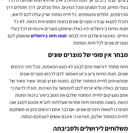
בעיקר עבור כלבים. אך חנות החיות צ'או צ'או היא חנות שמיועדת לכל
בעלי החיים, מכל הסוגים ומכל המינים. החל מכלבים, דרך חתולים דרך
מכרסמים, זוחלים ומעופפים. כל חיית מחמד שרק עולה לכם לראש,
תוכלו למצוא עבורה מוצרים שונים בחנות הספציפית הזאת. לא כל
חנות החיות בירושלים יהיו כאלה שיספקו מוצרים איכותיים לכל בעלי
החיים. האינטרס שלכם יהיה לבחור
חנות חיות בירושלים
שתספק לכם
מוצרים שונים לכל חיות המחמד.
מבחר אין סופי של מוצרים שונים
חיות מחמד דורשות מכם לבצע לא מעט התאמות, מכל מיני היבטים
שונים. חנות החיות צ'או צ'או תאפשר לכם לרכוש מוצרים שונים
שמתאימים לחיית המחמד שלכם. החנות מציע מבחר עשיר מאוד של
מוצרים, כאלה שלא יגרמו לכם להתפשר על האיכות. תוכלו לדעת כי
אתם מעניקים לחיית המחמד שלכם את הטוב ביותר בזכות החנות
הזאת. בשונה מחנויות חיות אחרות שעלולות להביא אתכם למצב שבו
תצטרכו לעשות ויתורים שונים. אם כבר אתם רוכשים מזון או משחקים
לחיית המחמד שלכם, תוודאו כי אינכם עושים לעצמכם הנחות.
משלוחים לירושלים ולסביבתה