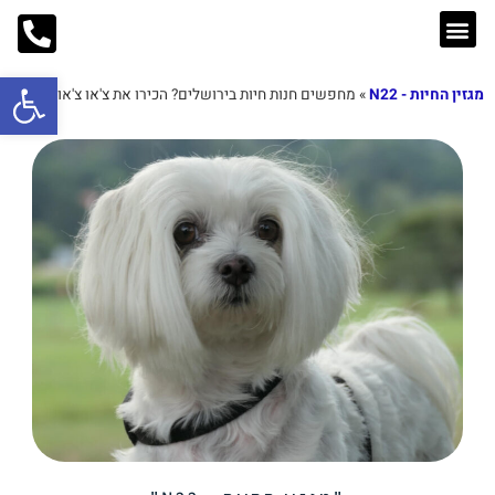
פתח סרג
מגזין החיות - N22
»
מחפשים חנות חיות בירושלים? הכירו את צ'או צ'או
בלוג החיות
מזון לכלבים
אוכל לחתולים
ציוד למכרסמים